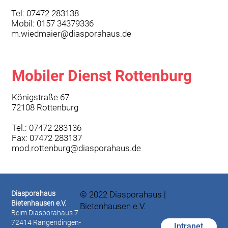
Tel: 07472 283138
Mobil: 0157 34379336
m.wiedmaier@diasporahaus.de
Mobiler Dienst Rottenburg
Königstraße 67
72108 Rottenburg
Tel.: 07472 283136
Fax: 07472 283137
mod.rottenburg@diasporahaus.de
Diasporahaus
© 2022 Diasporahaus |
Bietenhausen e.V.
Bietenhausen e.V.
Beim Diasporahaus 7
72414 Rangendingen-
Intranet