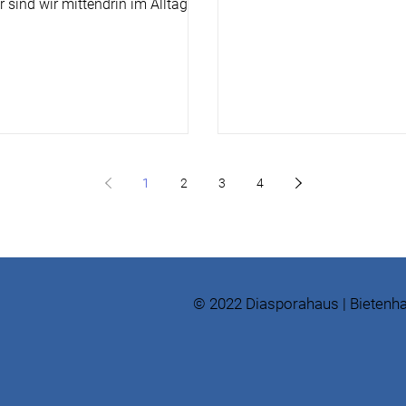
sind wir mittendrin im Alltag
Schule. Wir haben die Anr
en gleich mit offenen Armen
ersten Tage sehr gut übe
n. Gleich am ersten Abend
Abflug in Stuttgart waren
n wir gemeinsam den Night
nervös, aber Antonia und
 Budhanilkatha. Dort gab es so
auf uns aufgepasst. Ang
ntdecken – bunte Stände, neue
Kathmandu, wurden wir vo
viele Menschen und natürlich
neuen Eindrücken, Geräu
e Kleidung. Ein echtes
Gerüchen überrascht. Die 
r! Danach haben wir bei einem
1
2
3
4
Unterkunft war auch sehr 
er gemeinsam Stockbrot
 S’mores zubereitet und bei M
© 2022 Diasporahaus | Bietenha