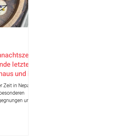
nachtszeit
nde letzte
aus und in
r Zeit in Nepal
 besonderen
egegnungen und
nden
wohl im
er Schule haben
ndern diese
und bewusst