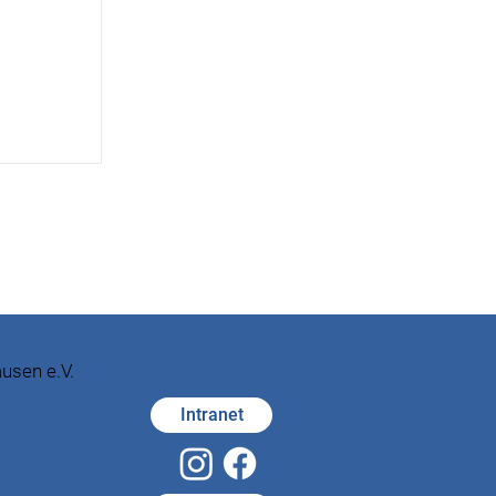
eise und die
rstanden. Beim
 wir zwei etwas
 Nina haben gut
ekommen in
n ganz vielen
schen und
Fahrt zur
aufr
usen e.V.
Intranet