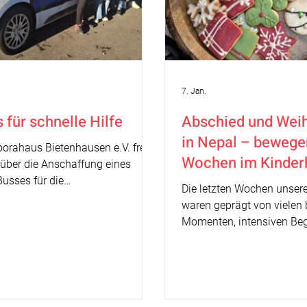
7. Jan.
 für schnelle Hilfe
Abschied und Weih
in Nepal – bewege
orahaus Bietenhausen e.V. freut
Wochen im Kinderh
 über die Anschaffung eines
der Schule
usses für die
Die letzten Wochen unsere
ahmestelle in Hechingen. Das
waren geprägt von vielen
 wurde großzügig von der
Momenten, intensiven B
rale gefördert und steht
einer langsam aufkomme
ig einsatzbereit zur
Weihnachtsstimmung. So
g.Der Bus ist neben dem Logo
Kinderhaus als auch in d
inrichtung mit dem Logo der
wir gemeinsam mit den Ki
irale beklebt und im gesamten
besondere Zeit gestaltet 