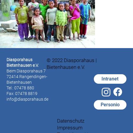
Diasporahaus
© 2022 Diasporahaus |
Bietenhausen e.V.
Bietenhausen e.V.
Beim Diasporahaus 7
72414 Rangendingen-
Intranet
Bietenhausen
Tel.: 07478 880
Fax: 07478 8819
info@diasporahaus.de
Personio
Datenschutz
Impressum