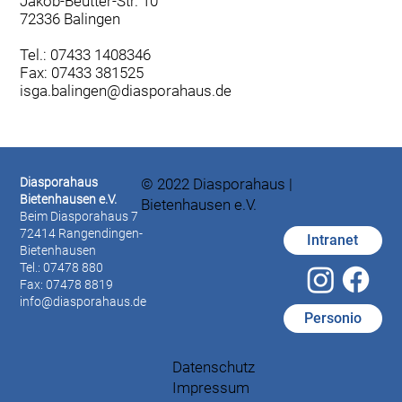
Jakob-Beutter-Str. 10
72336 Balingen
Tel.: 07433 1408346
Fax: 07433 381525
isga.balingen@diasporahaus.de
Diasporahaus
© 2022 Diasporahaus |
Bietenhausen e.V.
Bietenhausen e.V.
Beim Diasporahaus 7
72414 Rangendingen-
Intranet
Bietenhausen
Tel.: 07478 880
Fax: 07478 8819
info@diasporahaus.de
Personio
Datenschutz
Impressum