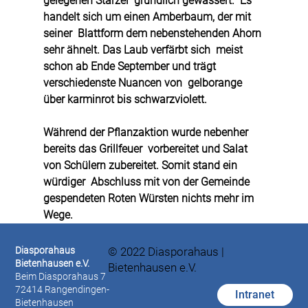
gelegenen Starzel  gründlich gewässert.  Es 
handelt sich um einen Amberbaum, der mit 
seiner  Blattform dem nebenstehenden Ahorn 
sehr ähnelt. Das Laub verfärbt sich  meist 
schon ab Ende September und trägt 
verschiedenste Nuancen von  gelborange 
über karminrot bis schwarzviolett.  
Während der Pflanzaktion wurde nebenher 
bereits das Grillfeuer  vorbereitet und Salat 
von Schülern zubereitet. Somit stand ein 
würdiger  Abschluss mit von der Gemeinde 
gespendeten Roten Würsten nichts mehr im  
Wege. 
Diasporahaus
© 2022 Diasporahaus |
Bietenhausen e.V.
Bietenhausen e.V.
Beim Diasporahaus 7
72414 Rangendingen-
Intranet
Bietenhausen