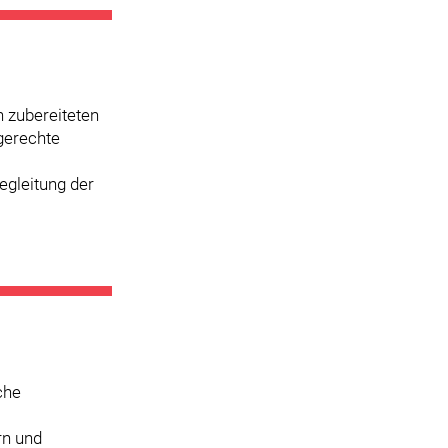
h zubereiteten
gerechte
egleitung der
che
rn und