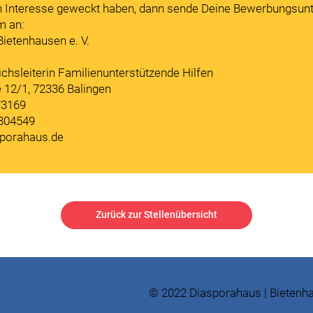
in Interesse geweckt haben, dann sende Deine Bewerbungsun
m an:
ietenhausen e. V.
chsleiterin Familienunterstützende Hilfen
e 12/1, 72336 Balingen
73169
8804549
sporahaus.de
Zurück zur Stellenübersicht
© 2022 Diasporahaus | Bietenha