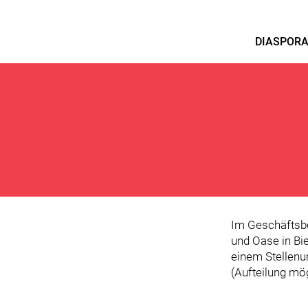
DIASPOR
Hauswir
Wo Ordnu
Im Geschäftsbe
und Oase in Bi
einem Stellenu
(Aufteilung mö