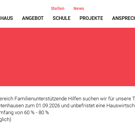
Stellen
News
AHAUS
ANGEBOT
SCHULE
PROJEKTE
ANSPREC
tschaftskraft
ng auf Herz trifft!
reich Familienunterstützende Hilfen suchen wir für unsere
etenhausen zum 01.09.2026 und unbefristet eine Hauswirtscha
mfang von 60 % - 80 %
glich)