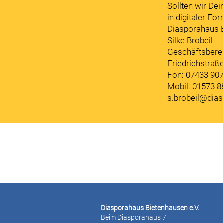
Sollten wir De
in digitaler For
Diasporahaus B
Silke Brobeil
Geschäftsberei
Friedrichstraß
Fon: 07433 90
Mobil: 01573 
s.brobeil@dia
Diasporahaus Bietenhausen e.V.
Beim Diasporahaus 7