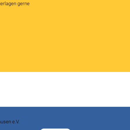
terlagen gerne
usen e.V.